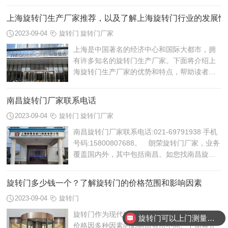
69791938,手机号码:15800807688 ,朗荣总部
位于上海市青浦区华新工业园华蔡路355号，
上海旋转门生产厂家推荐，以及了解上海旋转门行业的发展情
山...
2023-09-04
旋转门
旋转门厂家
上海是中国著名的经济中心和国际大都市，拥
有许多知名的旋转门生产厂家。下面将介绍上
海旋转门生产厂家的优势和特点，帮助读者了
解上海旋转门行业的发展情况。
南昌旋转门厂家联系电话
2023-09-04
旋转门
旋转门厂家
南昌旋转门厂家联系电话:021-69791938 手机
号码:15800807688。 朗荣旋转门厂家，业务
覆盖国内外，其中包括南昌。如您找南昌旋转
门厂家联系电话，联系我们朗荣旋转门厂家即
可，旋转门生产厂家、运输、安装、后期...
旋转门多少钱一个？了解旋转门的价格范围和影响因素
2023-09-04
旋转门
旋转门作为现代建筑中常见的出入口设备，其
旋转门可以上门测量安装吗？
价格因多种因素的影响而有所不同。下面将介