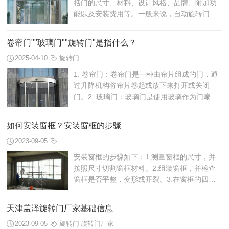
括门的尺寸、材料、设计风格、品牌、附加功
能以及安装费用等。一般来说，自动旋转门的
价格可能在几万到数十万元之间不等。
卷帘门""玻璃门""旋转门"是指什么？
2025-04-10
旋转门
1. 卷帘门：卷帘门是一种由帘片组成的门，通
过升降机构将帘片卷起或放下来打开或关闭
门。2. 玻璃门：玻璃门是使用玻璃作为门扇材
料的门。3. 旋转门：旋转门是一种特殊设计的
门，通过旋转门机构使门扇围绕中心轴旋...
如何安装窗框？安装窗框的步骤
2023-09-05
安装窗框的步骤如下：1.测量窗框的尺寸，并
按照尺寸切割窗框材料。2.组装窗框，并检查
窗框是否平整，变形或开裂。3.在窗框的四个
角落安装木条，以固定窗框。
天津盖泽旋转门厂家基础信息
2023-09-05
旋转门
旋转门厂家