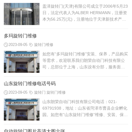
盖泽旋转门(天津)有限公司成立于2006年5月23
日，法定代表人为ALBER HERMANN，注册资
本为56.25万(元)，注册地位于天津新技术产业
园区北辰科技工业园。经营范围包括生产、销
售旋转门及其相关产品和配件并提供相关的...
多玛旋转门维修
2023-09-05
旋转门维修
如您有“多玛旋转门维修”安装、保养，产品购买
等需求，欢迎联系我们朗荣自动门科技有限公
司，总部位于上海，山东设有分部，服务面相
全国。朗荣自动门科技有限公司联系电话：
021-69791938 手机号码：15...
山东旋转门维修电话号码
2023-09-05
旋转门
旋转门维修
山东朗荣自动门科技有限公司电话：021-
69791938，地址：山东省菏泽市曹县企业孵化
园。如您有“山东旋转门维修”维修、安装、保
养，产品购买等需求，欢迎联系我们朗荣自动
门科技有限公司，总部位于上海...
自动旋转门图片高清大图六张