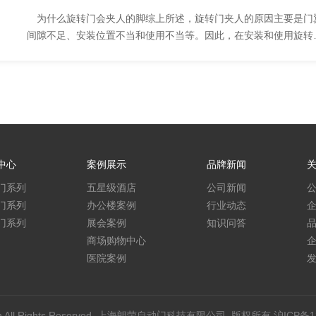
为什么旋转门会夹人的脚综上所述，旋转门夹人的原因主要是门
间隙不足、安装位置不当和使用不当等。因此，在安装和使用旋转
时，应注意这些问题，从而避免发生夹人...
中心
案例展示
品牌新闻
门系列
五星级酒店
公司新闻
门系列
办公楼案例
行业动态
门系列
展会案例
知识问答
商场购物中心
医院案例
.com.cn All Rights Reserved. 上海朗荣自动门科技有限公司 版权所有
沪ICP备1