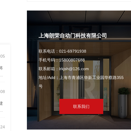
上海朗荣自动门科技有限公司
联系电话：021-69791938
-05
手机号码：15800807688
将
联系邮箱：lrkjsh@126.com
全
地址/Add：上海市青浦区华新工业园华蔡路355
号
-08
建
联系我们
人
-24