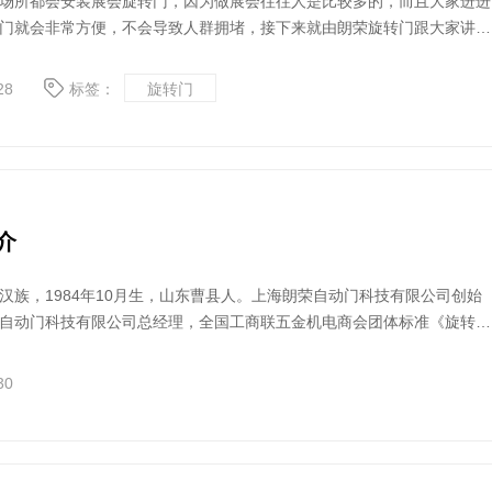
场所都会安装展会旋转门，因为做展会往往人是比较多的，而且大家进进
门就会非常方便，不会导致人群拥堵，接下来就由朗荣旋转门跟大家讲讲
么选
28
标签：
旋转门
介
汉族，1984年10月生，山东曹县人。上海朗荣自动门科技有限公司创始
自动门科技有限公司总经理，全国工商联五金机电商会团体标准《旋转门
规范》主编单位代表。
30