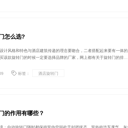
门怎么选?
设计风格和特色与酒店建筑传递的理念要吻合，二者搭配起来要有一体的
买该款旋转门的时候一定要选择品牌的厂家，网上都有关于旋转门的排
看一下。除此之外，您还可以选择专门为酒店做旋转门的厂家，这样更专
是符合酒店这一个行业的要求。酒店旋转门的分类就有很多，有手...
09
标签：
酒店旋转门
门的作用有哪些？
环境：自动旋转门随时都保持室内空间处于封闭状态，室外的汽车废气、灰