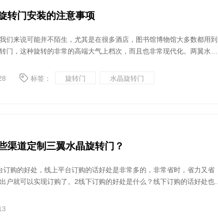
旋转门安装的注意事项
们来说可能并不陌生，尤其是在很多酒店，图书馆博物馆大多数都用到
转门，这种旋转的非常的高端大气上档次，而且也非常现代化。两翼水晶
玻璃框架结构，所以在安装的时候一定要注意一些事项，这样的话可以避
发生。下面我们具体来了解一下，安装两翼水晶旋转门需要注意一些
28
标签：
旋转门
水晶旋转门
些渠道定制三翼水晶旋转门？
台订购的好处，线上平台订购的话好处是非常多的，非常省时，省力又省
出户就可以实现订购了。2线下订购的好处是什么？线下订购的话好处也
要提现在可以以更直观的了解厂家的规模，资质实力水平等等，
13