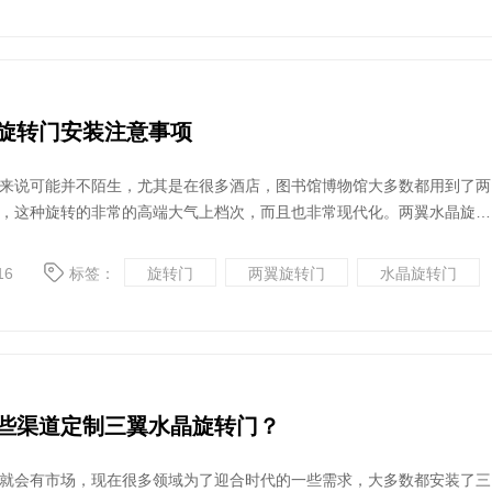
旋转门安装注意事项
来说可能并不陌生，尤其是在很多酒店，图书馆博物馆大多数都用到了两
，这种旋转的非常的高端大气上档次，而且也非常现代化。两翼水晶旋转
框架结构，所以在安装的时候一定要注意一些事项，这样的话可以避免一
。下面我们具体来了解一下，安装两翼水晶旋转门需要注意一些...
16
标签：
旋转门
两翼旋转门
水晶旋转门
些渠道定制三翼水晶旋转门？
就会有市场，现在很多领域为了迎合时代的一些需求，大多数都安装了三