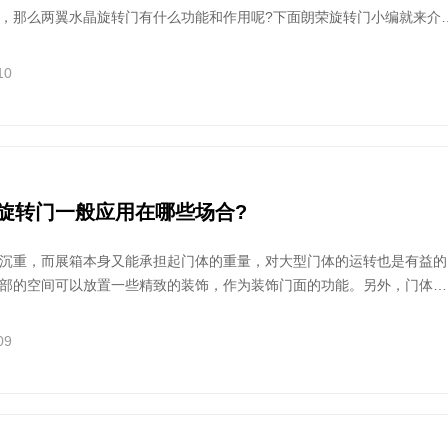
，那么两翼水晶旋转门有什么功能和作用呢?下面朗荣旋转门小编就来介
10
旋转门一般应用在哪些场合?
沉重，而展箱本身又能承担起门体的重量，对大型门体的运转也是有益的
部的空间可以放置一些精致的装饰，作为装饰门面的功能。另外，门体设
也为酒店增添了不少色彩，因此，酒店在选用门面色彩时，应注意色彩鲜
的色彩搭配。
09