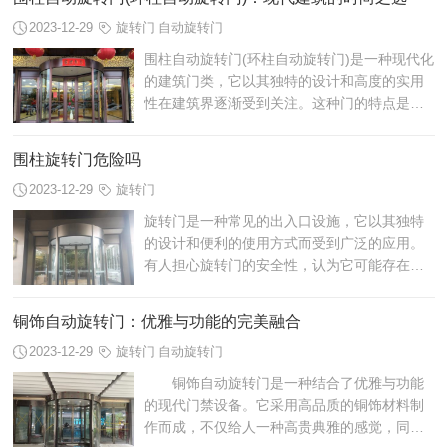
2023-12-29
旋转门
自动旋转门
围柱自动旋转门(环柱自动旋转门)是一种现代化
的建筑门类，它以其独特的设计和高度的实用
性在建筑界逐渐受到关注。这种门的特点是可
以围绕柱子自动旋转，为人们提供便捷的出入
通道。下面我们将介绍围柱自动旋转门(...
围柱旋转门危险吗
2023-12-29
旋转门
旋转门是一种常见的出入口设施，它以其独特
的设计和便利的使用方式而受到广泛的应用。
有人担心旋转门的安全性，认为它可能存在一
些潜在的危险。那么，围柱旋转门危险吗真的
有必要吗?让我们来探讨一下。
铜饰自动旋转门：优雅与功能的完美融合
2023-12-29
旋转门
自动旋转门
铜饰自动旋转门是一种结合了优雅与功能
的现代门禁设备。它采用高品质的铜饰材料制
作而成，不仅给人一种高贵典雅的感觉，同时