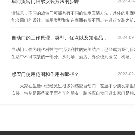
7
2023-08
单向旋转门轴承安装方法的步骤
请注意，不同的旋转门可能具有不同的轴承安装方法，具体的步骤
能会因门的设计、轴承类型和制造商而有所不同。在进行安装之前
强烈建议参考相关的门和轴承的制造商手...
6
2024-09
自动门的工作原理、类型、优点以及知名品牌的介绍
自动门，作为现代科技与生活便利性的完美结合，已经成为我们日
生活中不可或缺的一部分。从商场、酒店、办公楼到医院、机场、
站，自动门以其智能化、高效性和安全性...
5
2023-02
感应门使用范围和作用有哪些？
大家在生活中已经见过很多的感应自动门，甚至不少朋友家里
安装，特别是那些家里面有车的朋友，装感应自动门进出家门是相
方便的，下面就由朗荣旋转门的小编跟大...