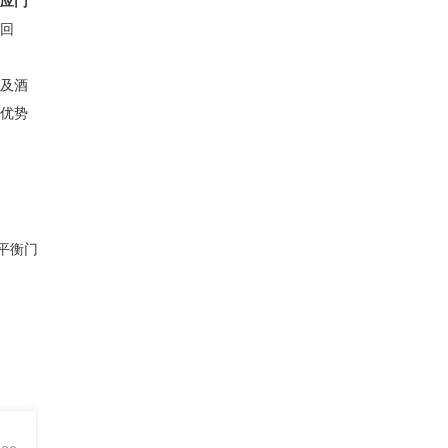
应门
回
及酒
优势
平衡门