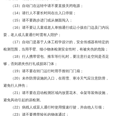
（13）自动门在运转中请不要直接关闭电源；
（14）请行人不要长时间在出入口停留；
（15）请不要跑步进门或从侧面闯入；
（16）请不要让儿童或老人单独通行或让小孩在门边及门内玩
耍，老人或儿童通行时需有人陪护；
（17）自动门是基于人体工程学设计的，安全传感器有特定的
检测范围，当用手臂、细小物体检测安全性时，有被夹伤的危险；
（18）行人携带背包、推车等行礼时，要注意行走空间是否足
够，否则易夹伤行礼或损坏门体；
（19）请不要在转门运行时用手推转门门扇；
（20）未作防滑设施的入口，在雨雪、寒冷天气应注意防滑，
避免行人摔伤；
（21）请不要在启动检测区域内放置花木、伞架等装饰设施，
避免风动引起的误检测。
（22）病残人或盲人通行时使用慢速行驶，并由他人引领；
（23）请不要携带较长的物体通过；