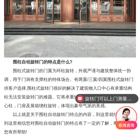
围柱自动旋转门的特点是什么?
围柱式旋转门的门翼为环柱旋转，外观严谨与建筑整体统一协
调，用于门洞有支撑柱的特殊场合。有两翼/三翼/四翼围柱式旋转门
供客户选择,围柱式旋转门很好的解决了建筑物入口中心有承重结构
柱无法安装旋转门的难题。它将承重结构柱包饰起来作为旋转门的中
旋转门可以上门测量安装吗？
心柱，门扉及展箱绕柱旋转，体现出豪华气派的美感。
以上就是关于围柱自动旋转门特点的内容，到这里就结束了，读
到这里相信您对围柱自动旋转门的特点有了一定的了解，希望本文对
您有所帮助!