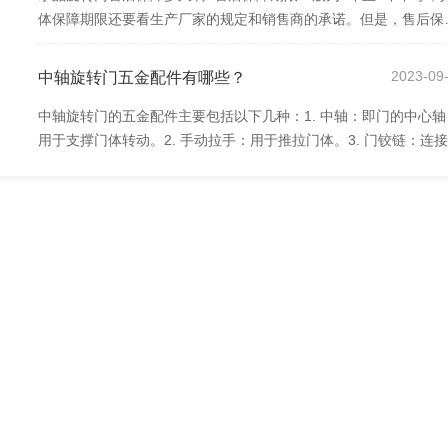
体保障期限还要看生产厂家的规定和销售商的承诺。但是，售后保
期限不是唯一的衡量标准，消费者在购买水...
7
2023-09
中轴旋转门五金配件有哪些？
中轴旋转门的五金配件主要包括以下几种：1. 中轴：即门的中心轴
用于支撑门体转动。2. 手动拉手：用于推拉门体。3. 门铰链：连
和门框的铰链，使门能够顺利转动。